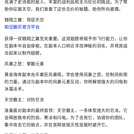
充满了史诗般的敌人、丰富的战利品和无与伦比的挑战。为了帮
助你征服天空，我们准备了这份无价的秘籍，助你所向披靡。
翱翔之翼：驾驭天空
和记娱乐官方平台
获得一双翱翔之翼至关重要。这双翅膀将赋予你飞行能力，让你
在副本中自由穿梭。在副本入口附近寻找神秘的羽毛，并将其组
合起来以制作翅膀。
风暴之怒：掌握元素
黄金海岸副本充斥着狂风暴雨。学会使用风暴之怒，控制风和雨
的力量。通过与副本中的风暴元素互动，你将解锁强大的闪电和
冰霜法术。
天空霸主：对抗巨龙
准备面对副本的最终首领：天空霸主，一条体型庞大的巨龙。它
会释放致命的烈焰、寒冰和闪电。为了击败它，协调你的团队，
集中攻击它的弱点，并在其释放毁灭性技能时避开它。