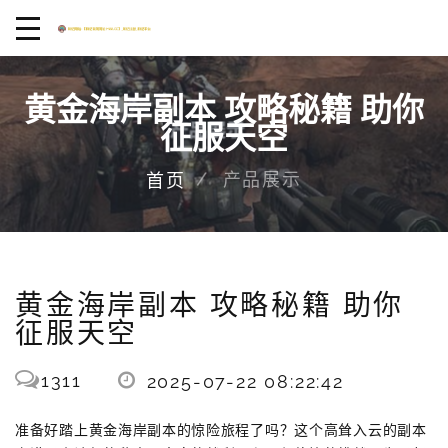
黄金海岸副本 攻略秘籍 助你
征服天空
产品展示
首页
黄金海岸副本 攻略秘籍 助你
征服天空
1311
2025-07-22 08:22:42
准备好踏上黄金海岸副本的惊险旅程了吗？这个高耸入云的副本