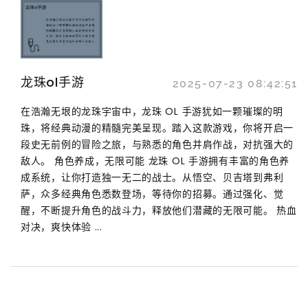
龙珠ol手游
2025-07-23 08:42:51
在浩瀚无垠的龙珠宇宙中，龙珠 OL 手游犹如一颗璀璨的明
珠，将经典动漫的精髓完美呈现。踏入这款游戏，你将开启一
段史无前例的冒险之旅，与熟悉的角色并肩作战，对抗强大的
敌人。 角色养成，无限可能 龙珠 OL 手游拥有丰富的角色养
成系统，让你打造独一无二的战士。从悟空、贝吉塔到弗利
萨，众多经典角色悉数登场，等待你的招募。通过强化、觉
醒，不断提升角色的战斗力，释放他们潜藏的无限可能。 热血
对决，爽快体验 ...