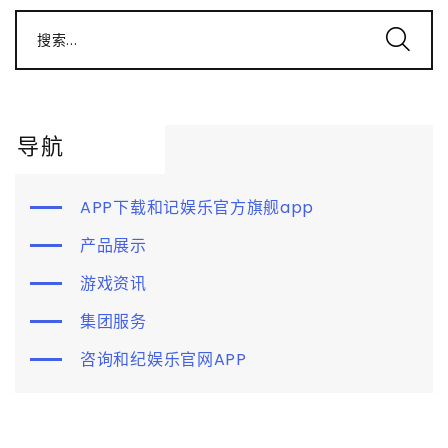
搜索...
导航
APP下载和记娱乐官方旗舰app
产品展示
游戏资讯
集团服务
咨询和纪娱乐官网APP