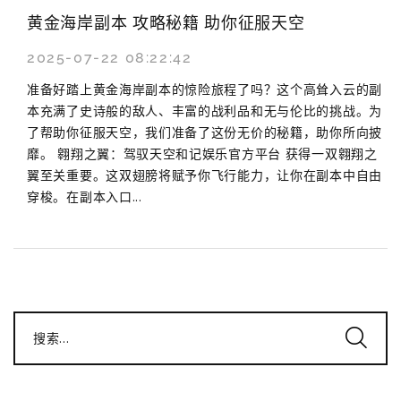
黄金海岸副本 攻略秘籍 助你征服天空
2025-07-22 08:22:42
准备好踏上黄金海岸副本的惊险旅程了吗？这个高耸入云的副
本充满了史诗般的敌人、丰富的战利品和无与伦比的挑战。为
了帮助你征服天空，我们准备了这份无价的秘籍，助你所向披
靡。 翱翔之翼：驾驭天空和记娱乐官方平台 获得一双翱翔之
翼至关重要。这双翅膀将赋予你飞行能力，让你在副本中自由
穿梭。在副本入口...
搜索...