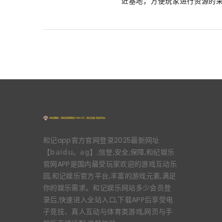
近基地，方便玩家进行资源的采
和记app官方官网登录2025最新网址
【𝕓𝕒𝕚𝕕𝕦。𝕒𝕘】,信誉,安全,保障,和纪娱乐
官网APP是国内最受玩家欢迎的游戏互动乐
园,和记娱乐官方平台,丰富的游戏元素,满足
你的娱乐需求。和记娱乐网站多少会员登
录后,快速进入全站入口,下载APP后享受电
子竞技、真人互动与体育类游戏,网页与手