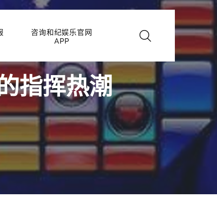
服
咨询和纪娱乐官网
APP
的指挥热潮