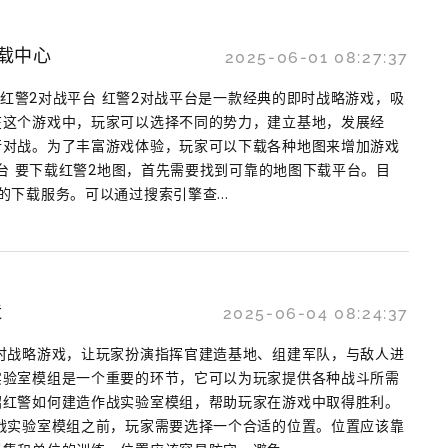
载中心
2025-06-01 08:27:37
介绍红警2对战平台 红警2对战平台是一款经典的即时战略游戏，吸
在这个游戏中，玩家可以选择不同的势力，建立基地，发展经
行对战。为了丰富游戏体验，玩家可以下载各种地图来增加游戏
平台 要下载红警2地图，首先需要找到可靠的地图下载平台。目
下载服务。可以通过搜索引擎查...
造
2025-06-04 08:24:37
时战略游戏，让玩家扮演指挥官建造基地、组建军队，与敌人进
实验室模组是一个重要的环节，它可以为玩家提供各种战斗所需
绍红警如何建造作战实验室模组，帮助玩家在游戏中取得胜利。
战实验室模组之前，玩家需要选择一个合适的位置。位置应该靠