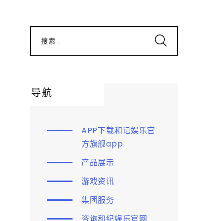
搜索...
导航
APP下载和记娱乐官
方旗舰app
产品展示
游戏资讯
集团服务
咨询和纪娱乐官网