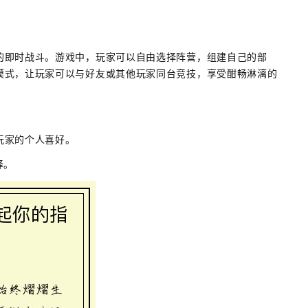
的即时战斗。游戏中，玩家可以自由选择阵营，组建自己的部
模式，让玩家可以与好友或其他玩家同台竞技，享受酣畅淋漓的
玩家的个人喜好。
择。