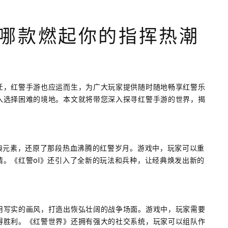
哪款燃起你的指挥热潮
迁，红警手游也应运而生，为广大玩家提供随时随地畅享红警乐
入选择困难的境地。本文就将带您深入探寻红警手游的世界，揭
典元素，还原了那段热血沸腾的红警岁月。游戏中，玩家可以重
。《红警ol》还引入了全新的玩法和兵种，让经典焕发出新的
用写实的画风，打造出恢弘壮阔的战争场面。游戏中，玩家需要
得胜利。《红警世界》还拥有强大的社交系统，玩家可以组队作