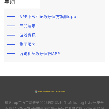
导航
APP下载和记娱乐官方旗舰app
产品展示
游戏资讯
集团服务
咨询和纪娱乐官网APP
和记app官方官网登录2025最新网址【𝕓𝕒𝕚𝕕𝕦。𝕒𝕘】,信誉,安全,
保障,和纪娱乐官网APP是国内最受玩家欢迎的游戏互动乐园,和记