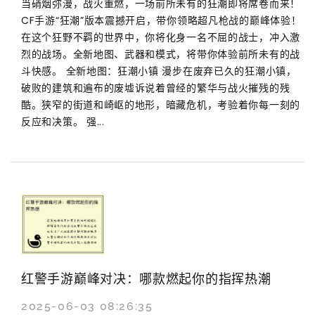
当硝烟弥漫，战火重燃，一场前所未有的狂潮即将席卷而来！
CF手游“狂潮”版本震撼开启，带你领略超凡枪战的巅峰体验！
在这个狂野不羁的世界中，你将化身一名不屈的战士，冲入激
烈的战场。全新地图、武器和模式，将带你体验前所未有的战
斗快感。 全新地图：狂潮小镇 漫步在废弃已久的狂潮小镇，
破败的建筑和遍布的废墟诉说着曾经的繁华与战火摧残的残
酷。狭窄的街道和崎岖的地形，暗藏危机，考验着你每一刻的
反应和决策。 强...
红警手游巅峰对决：哪款燃起你的指挥热潮
2025-06-03 08:26:35