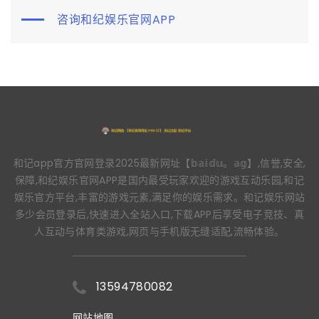
咨询和纪娱乐官网APP
和记app官方官网登录2025最新网址【𝕓𝕒𝕚𝕕𝕦。𝕒𝕘】,信誉,安全,
保障,和纪娱乐官网APP是国内最受玩家欢迎的游戏互动乐园,和记
娱乐官方平台,丰富的游戏元素,满足你的娱乐需求。和记娱乐网站
多少会员登录后,快速进入全站入口,下载APP后享受电子竞技、真
人互动与体育类游戏,网页与手机版无缝适配,流畅体验。
13594780082
网站地图