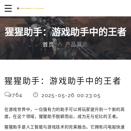
猩猩助手：游戏助手中的王者
产品展示
首页
猩猩助手：游戏助手中的王者
764
2025-05-26 00:23:05
在游戏世界中，一位强有力的助手可以将玩家提升到一个新的高
度。在这个领域，猩猩助手脱颖而出，成为无与伦比的王者。
猩猩助手是人工智能与游戏技术的完美融合。它拥有闪电般快速