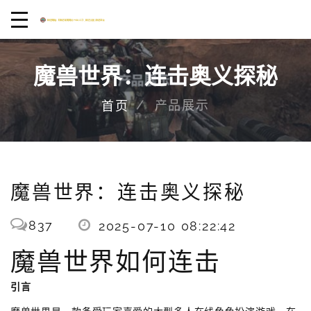
魔兽世界：连击奥义探秘
产品展示
首页
魔兽世界：连击奥义探秘
837
2025-07-10 08:22:42
魔兽世界如何连击
引言