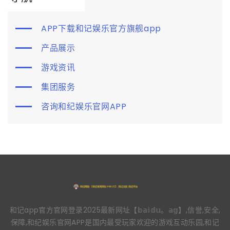
APP下载和记娱乐官方旗舰app
产品展示
游戏资讯
集团服务
咨询和纪娱乐官网APP
和记app官方官网登录2025最新网址【𝕓𝕒𝕚𝕕𝕦。𝕒𝕘】,信誉,安全,
保障,和纪娱乐官网APP是国内最受玩家欢迎的游戏互动乐园,和记