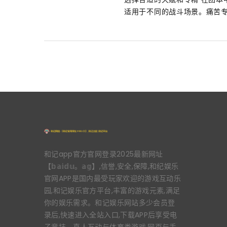
适用于不同的战斗场景。痛苦专
和记app官方官网登录2025最新网址
【𝕓𝕒𝕚𝕕𝕦。𝕒𝕘】,信誉,安全,保障,和纪娱乐
官网APP是国内最受玩家欢迎的游戏互动乐
园,和记娱乐官方平台,丰富的游戏元素,满足
你的娱乐需求。和记娱乐网站多少会员登
录后,快速进入全站入口,下载APP后享受电
子竞技、真人互动与体育类游戏,网页与手