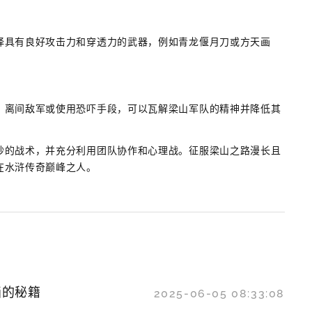
择具有良好攻击力和穿透力的武器，例如青龙偃月刀或方天画
、离间敌军或使用恐吓手段，可以瓦解梁山军队的精神并降低其
妙的战术，并充分利用团队协作和心理战。征服梁山之路漫长且
在水浒传奇巅峰之人。
画的秘籍
2025-06-05 08:33:08