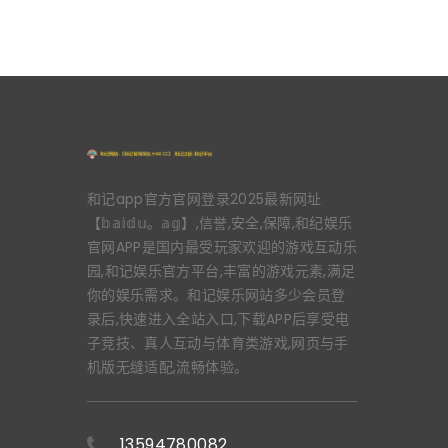
和记app官方官网登录2025最新网址
【𝕓𝕒𝕚𝕕𝕦。𝕒𝕘】,信誉,安全,保障,和纪娱乐
官网APP是国内最受玩家欢迎的游戏互动乐
园,和记娱乐官方平台,丰富的游戏元素,满足
你的娱乐需求。和记娱乐网站多少会员登
录后,快速进入全站入口,下载APP后享受电
子竞技、真人互动与体育类游戏,网页与手
机版无缝适配,流畅体验。
13594780082