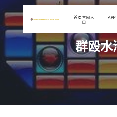
首页官网入
AP
口
群殴水