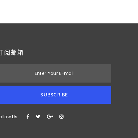
订阅邮箱
Enter Your E-mail
SUBSCRIBE
ollow Us