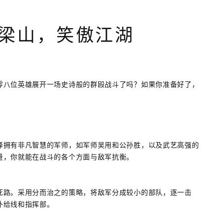
梁山，笑傲江湖
零八位英雄展开一场史诗般的群殴战斗了吗？如果你准备好了，
。
择拥有非凡智慧的军师，如军师吴用和公孙胜，以及武艺高强的
量，你就能在战斗的各个方面与敌军抗衡。
死路。采用分而治之的策略，将敌军分成较小的部队，逐一击
补给线和指挥部。