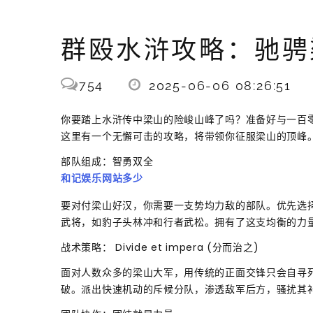
群殴水浒攻略：驰骋
754
2025-06-06 08:26:51
你要踏上水浒传中梁山的险峻山峰了吗？准备好与一百
这里有一个无懈可击的攻略，将带领你征服梁山的顶峰
部队组成：智勇双全
和记娱乐网站多少
要对付梁山好汉，你需要一支势均力敌的部队。优先选
武将，如豹子头林冲和行者武松。拥有了这支均衡的力
战术策略： Divide et impera (分而治之)
面对人数众多的梁山大军，用传统的正面交锋只会自寻
破。派出快速机动的斥候分队，渗透敌军后方，骚扰其